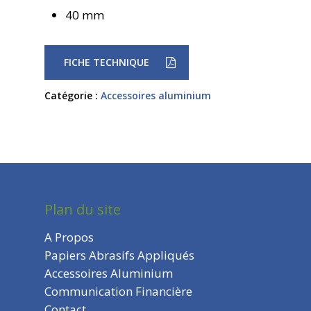
40 mm
FICHE TECHNIQUE
A PROPOS
Catégorie :
Accessoires aluminium
PRODUITS
COMMUNICATION
Papiers abrasifs
FINANCIÈRE
Accessoires Aluminiu
CONTACT
Plan du site
| EN
A Propos
Papiers Abrasifs Appliqués
Accessoires Aluminium
Communication Financière
Contact