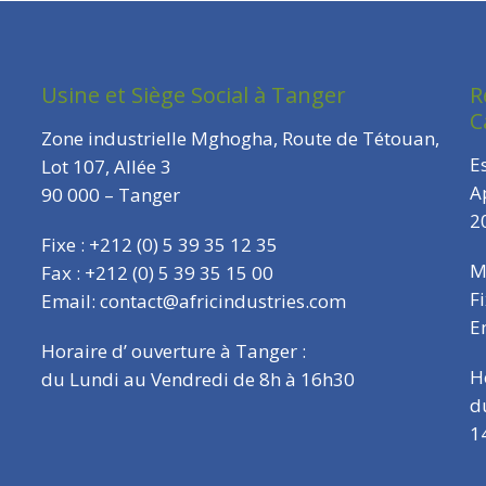
Usine et Siège Social à Tanger
R
C
Zone industrielle Mghogha, Route de Tétouan,
E
Lot 107, Allée 3
A
90 000 – Tanger
2
Fixe : +212 (0) 5 39 35 12 35
M
Fax : +212 (0) 5 39 35 15 00
F
Email: contact@africindustries.com
E
Horaire d’ ouverture à Tanger :
H
du Lundi au Vendredi de 8h à 16h30
d
1