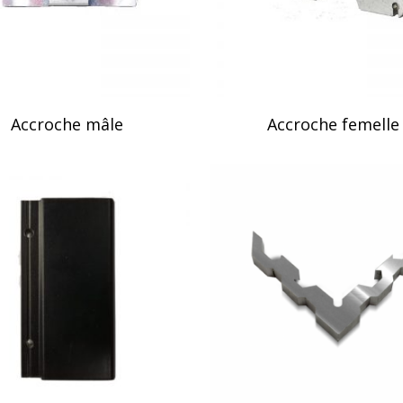
uite
Lire La Suite
Accroche mâle
Accroche femelle