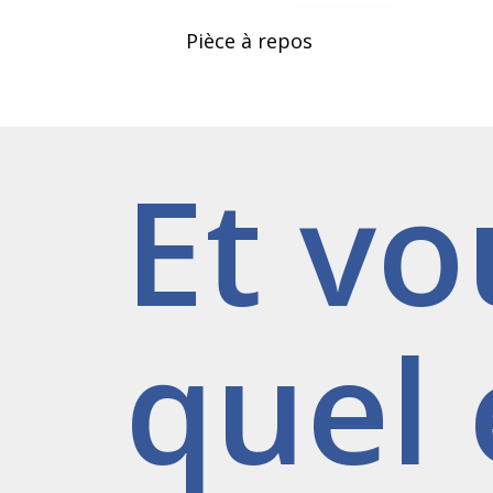
Lire La Suite
Lire La S
Pièce à repos
Et vo
quel 