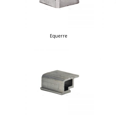
Lire La Suite
Lire La S
Equerre