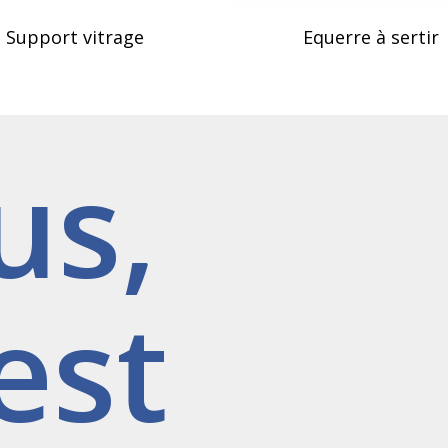
uite
Lire La Suite
Support vitrage
Equerre à sertir
us,
est