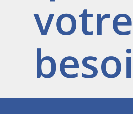
votr
besoi
Plan du site