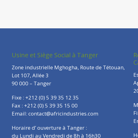
Usine et Siège Social à Tanger
R
C
Zone industrielle Mghogha, Route de Tétouan,
E
Lot 107, Allée 3
A
90 000 – Tanger
2
Fixe : +212 (0) 5 39 35 12 35
M
Fax : +212 (0) 5 39 35 15 00
F
Email: contact@africindustries.com
E
Horaire d’ ouverture à Tanger :
H
du Lundi au Vendredi de 8h à 16h30